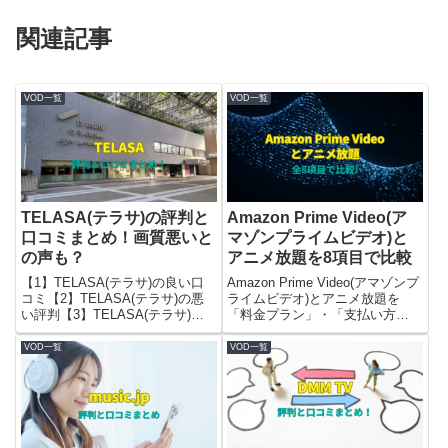
関連記事
VOD一覧
VOD一覧
TELASA(テラサ)の評判と
Amazon Prime Video(ア
口コミまとめ！画質悪いと
マゾンプライムビデオ)と
の声も？
アニメ放題を8項目で比較
【1】TELASA(テラサ)の良い口
Amazon Prime Video(アマゾンプ
コミ【2】TELASA(テラサ)の悪
ライムビデオ)とアニメ放題を
い評判【3】TELASA(テラサ)を
「料金プラン」・「支払い方
お勧めする人・しない人
法」・「動画本数と作品数」・
「ジャンル」・「同時視聴数は何
VOD一覧
VOD一覧
人まで？）」・「無料トライアル
期間」「画質の選択」「ダウンロ
ード機能」の8点で比較。