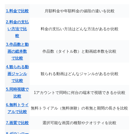
1.料金で比較
月額料金や年額料金の値段の違いを比較
2.料金の支払
い方法で比
料金の支払い方法はどんな方法があるか比較
較
3.作品数と動
画の総本数
作品数（タイトル数）と動画総本数を比較
で比較
4.観られる動
画ジャンル
観られる動画はどんなジャンルがあるか比較
で比較
5.同時視聴で
1アカウントで同時に何台の端末で視聴できるか比較
比較
6.無料トライ
無料トライアル（無料体験）の有無と期間の長さを比較
アルで比較
7.画質で比較
選択可能な画質の種類やクオリティを比較
8.ダウンロー