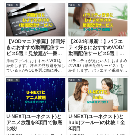
VOD一覧
VOD一覧
【VODマニア推薦】洋画好
【2024年最新！】バラエ
きにおすすめ動画配信サー
ティ好きにおすすめVOD/
ビス5選！見放題が一番多
動画配信サービス5選｜そ
いのは？
れ本当に見放題？
洋画ファンにおすすめのVODを
バラエティが見たい人におすすめ
紹介します。洋画の見放題を探し
のVOD（動画配信サービス）を
ている人がVODを選ぶ際に外せ
紹介します。バラエティ番組が目
ない5つのポイントを挙げ、その
的のVOD選びで重要な3つのポイ
条件に合う5つのサービスを解説
ントを挙げて、条件に合致する5
VOD一覧
VOD一覧
します。
つのサービスを厳選しました。
U-NEXT(ユーネクスト)と
U-NEXT(ユーネクスト)と
アニメ放題を8項目で徹底
hulu(フールー)の比較！全
比較!
8項目