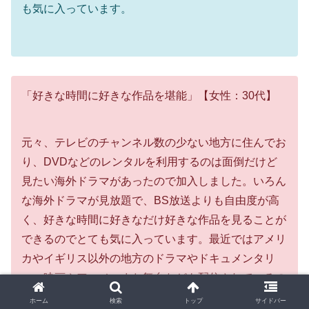
も気に入っています。
「好きな時間に好きな作品を堪能」【女性：30代】
元々、テレビのチャンネル数の少ない地方に住んでお
り、DVDなどのレンタルを利用するのは面倒だけど
見たい海外ドラマがあったので加入しました。いろん
な海外ドラマが見放題で、BS放送よりも自由度が高
く、好きな時間に好きなだけ好きな作品を見ることが
できるのでとても気に入っています。最近ではアメリ
カやイギリス以外の地方のドラマやドキュメンタリ
ー、映画やアニメ、また舞台なども配信されているの
で、ちょっと気になった作品も気軽に見ることができ
ホーム
検索
トップ
サイドバー