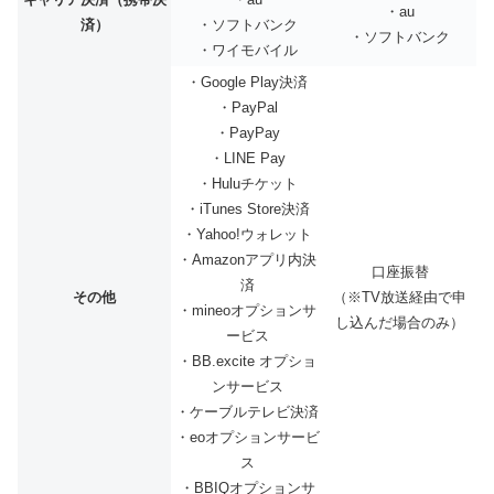
・au
済）
・ソフトバンク
・ソフトバンク
・ワイモバイル
・Google Play決済
・PayPal
・PayPay
・LINE Pay
・Huluチケット
・iTunes Store決済
・Yahoo!ウォレット
・Amazonアプリ内決
口座振替
済
その他
（※TV放送経由で申
・mineoオプションサ
し込んだ場合のみ）
ービス
・BB.excite オプショ
ンサービス
・ケーブルテレビ決済
・eoオプションサービ
ス
・BBIQオプションサ