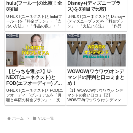
hulu(フールー)の比較！全
Disney+(ディズニープラ
8項目
ス)を8項目で比較!
U-NEXT(ユーネクスト)とhulu(フ
U-NEXT(ユーネクスト)とDisney+
ールー)を「料金プラン」・「支
(ディズニープラス)を「料金プラ
払い方法」・「作品の数」・「視
ン」・「支払い方法」・「作品
聴可能な動画ジャンル」・「同時
数」・「観られる動画ジャン
視聴（何人まで同時に観られ
ル」・「同時視聴の数（何人まで
VOD一覧
VOD一覧
る？）」・「無料体験」の8つの
観られるか？）」・「無料トライ
項目で比較してみました。
アル期間」「画質」「ダウンロー
ド機能の有無」の8つの点で比較
してみました。
【どっちを選ぶ?】U-
WOWOW(ワウワウ)オンデ
NEXT(ユーネクスト)と
マンドの評判と口コミまと
FOD(エフオーディー)プレ
め！
ミアムを8項目で比較!
U-NEXT(ユーネクスト)とFOD(エ
【1】WOWOW(ワウワウ)オンデ
フオーディー)プレミアムを「月
マンドの良い口コミ【2】
額と年額の料金プラン」・「支払
WOWOW(ワウワウ)オンデマンド
い方法」・「作品数と総本数」・
の悪い評判【3】WOWOW(ワウ
「視聴できる動画ジャンル」・
ワウ)オンデマンドをお勧めする
「同時視聴できる端末の数（何人
人・しない人を解説します。
ホーム
VOD一覧
まで？）」・「無料トライアル
（体験）」「画質」「ダウンロー
ド機能有り無し」の計8点で比較