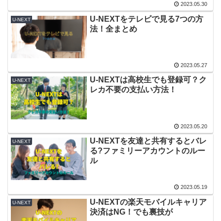
2023.05.30
U-NEXTをテレビで見る7つの方
U-NEXT
法！全まとめ
2023.05.27
U-NEXTは高校生でも登録可？ク
U-NEXT
レカ不要の支払い方法！
2023.05.20
U-NEXTを友達と共有するとバレ
U-NEXT
る?ファミリーアカウントのルー
ル
2023.05.19
U-NEXTの楽天モバイルキャリア
U-NEXT
決済はNG！でも裏技が