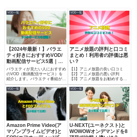
VOD一覧
VOD一覧
【2024年最新！】バラエ
アニメ放題の評判と口コミ
ティ好きにおすすめVOD/
まとめ！利用者の評価は悪
動画配信サービス5選｜そ
い？
れ本当に見放題？
バラエティが見たい人におすすめ
【1】アニメ放題の良い口コミ
のVOD（動画配信サービス）を
【2】アニメ放題の悪い評判
紹介します。バラエティ番組が目
【3】アニメ放題をお勧めする
的のVOD選びで重要な3つのポイ
人・しない人を解説します。
ントを挙げて、条件に合致する5
VOD一覧
VOD一覧
つのサービスを厳選しました。
Amazon Prime Video(ア
U-NEXT(ユーネクスト)と
マゾンプライムビデオ)と
WOWOWオンデマンドを8