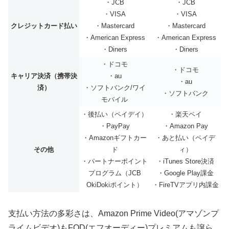
・JCB
・JCB
・VISA
・VISA
クレジットカード払い
・Mastercard
・Mastercard
・American Express
・American Express
・Diners
・Diners
・ドコモ
・ドコモ
キャリア決済（携帯決
・au
・au
済）
・ソフトバンク/ワイ
・ソフトバンク
モバイル
・後払い（ペイデイ）
・楽天ペイ
・PayPay
・Amazon Pay
・Amazonギフトカー
・あと払い（ペイデ
その他
ド
ィ）
・パートナーポイント
・iTunes Store決済
プログラム（JCB
・Google Play課金
OkiDokiポイント）
・FireTVアプリ内課金
支払い方法の多彩さは、Amazon Prime Video(アマゾンプ
ライムビデオ)もFOD(エフオーディー)プレミアムも譲ら