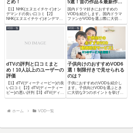
とめ！
5選！昔の作品＆最新作を
見るなら？
【1】NHK(エヌエイチケイ)オン
国内ドラマ好きにおすすめの
デマンドの良い口コミ【2】
VODを紹介します。国内ドラマ
NHK(エヌエイチケイ)オンデマン
ファンがVODを選ぶ際に大切な5
ドの悪い評判【3】NHK(エヌエイ
つのポイントを挙げ、その条件に
チケイ)オンデマンドをお勧めす
合致する5つのサービスを厳選し
VOD一覧
VOD一覧
る人・しない人を解説します。
ました。
dTVの評判と口コミまと
子供向けのおすすめVOD6
め！10人以上のユーザーの
選！制限付きで見せられる
評価
のは？
【1】dTV(ディーティービー)の良
子供におすすめのVODを紹介し
い口コミ【2】dTV(ディーティー
ます。子供向けVODを選ぶとき
ビー)の悪い評判【3】dTV(ディー
に大切な3つのポイントを挙げ、
ティービー)をお勧めする人・し
その条件に合った6つのサービス
ない人をご紹介します。
をくわしく解説します。
ホーム
VOD一覧