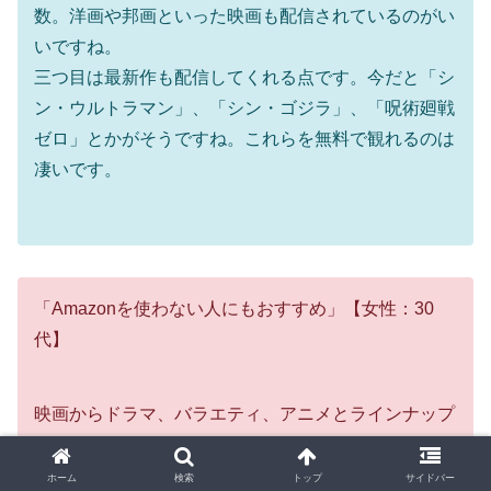
数。洋画や邦画といった映画も配信されているのがい
いですね。
三つ目は最新作も配信してくれる点です。今だと「シ
ン・ウルトラマン」、「シン・ゴジラ」、「呪術廻戦
ゼロ」とかがそうですね。これらを無料で観れるのは
凄いです。
「Amazonを使わない人にもおすすめ」【女性：30
代】
映画からドラマ、バラエティ、アニメとラインナップ
が多彩で、配信数は飛び抜けてはいないが見たいもの
が見つかる。それでいて月額利用料600円ほどという
ホーム
検索
トップ
サイドバー