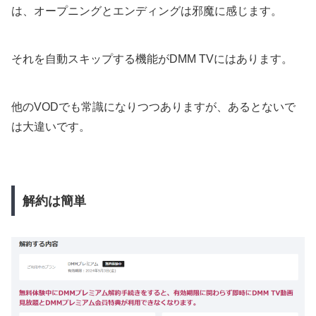
は、オープニングとエンディングは邪魔に感じます。
それを自動スキップする機能がDMM TVにはあります。
他のVODでも常識になりつつありますが、あるとないで
は大違いです。
解約は簡単