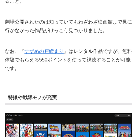
ること。
劇場公開されたのは知っていてもわざわざ映画館まで見に
行かなかった作品がけっこう見つかりました。
なお、『
すずめの戸締まり
』はレンタル作品ですが、無料
体験でもらえる550ポイントを使って視聴することが可能
です。
特撮や戦隊モノが充実