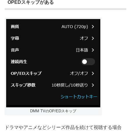
OPEDスキップがある
DMM TVのOP/EDスキップ
ドラマやアニメなどシリーズ作品を続けて視聴する場合