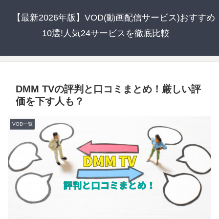
【最新2026年版】VOD(動画配信サービス)おすすめ
10選!人気24サービスを徹底比較
DMM TVの評判と口コミまとめ！厳しい評
価を下す人も？
VOD一覧