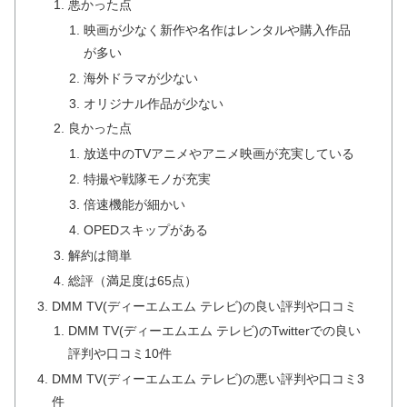
悪かった点
映画が少なく新作や名作はレンタルや購入作品
が多い
海外ドラマが少ない
オリジナル作品が少ない
良かった点
放送中のTVアニメやアニメ映画が充実している
特撮や戦隊モノが充実
倍速機能が細かい
OPEDスキップがある
解約は簡単
総評（満足度は65点）
DMM TV(ディーエムエム テレビ)の良い評判や口コミ
DMM TV(ディーエムエム テレビ)のTwitterでの良い
評判や口コミ10件
DMM TV(ディーエムエム テレビ)の悪い評判や口コミ3
件