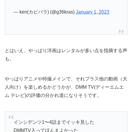
— ken(カピバラ) (@g36kras)
January 1, 2023
とはいえ、やっぱり洋画はレンタルが多い点を指摘する声
も。
やっぱりアニメや特撮メインで、それプラス他の動画（大
人向け）を楽しめるかどうかが、DMM TV(ディーエムエ
ム テレビ)の評価の分かれ道になりそうです。
インシデンツ1〜4話までイッキ見した
DMMTV入ってほんまよかった