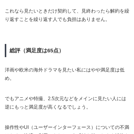
これなら見たいときだけ契約して、見終わったら解約を繰
り返すことを繰り返す人でも負担はありません。
総評（満足度は65点）
洋画や欧米の海外ドラマを見たい私にはやや満足度は低
め。
でもアニメや特撮、2.5次元などをメインに見たい人には
逆にもっと満足度が高くなるでしょう。
操作性やUI（ユーザーインターフェース）についての不満