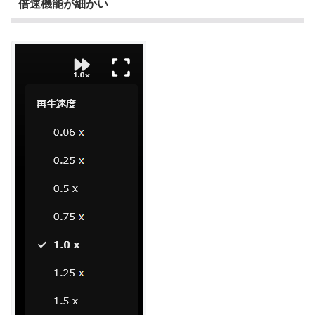
倍速機能が細かい