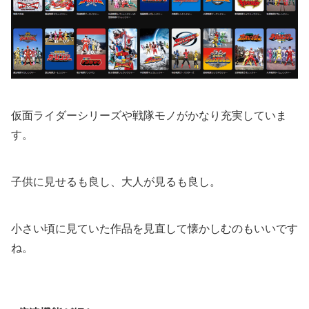
仮面ライダーシリーズや戦隊モノがかなり充実していま
す。
子供に見せるも良し、大人が見るも良し。
小さい頃に見ていた作品を見直して懐かしむのもいいです
ね。