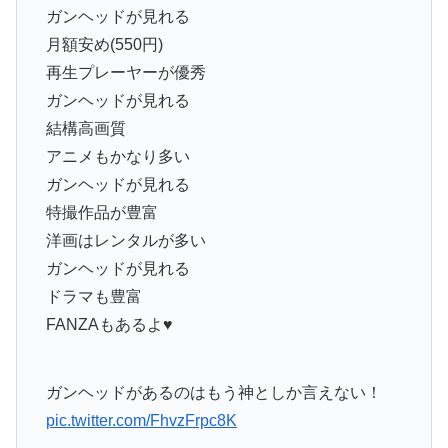
ガンヘッドが見れる
月額安め(550円)
再生プレーヤーが優秀
ガンヘッドが見れる
結構高画質
アニメもかなり多い
ガンヘッドが見れる
特撮作品が豊富
洋画はレンタルが多い
ガンヘッドが見れる
ドラマも豊富
FANZAもあるよ♥
ガンヘッドがあるのはもう神としか言えない！
pic.twitter.com/FhvzFrpc8K