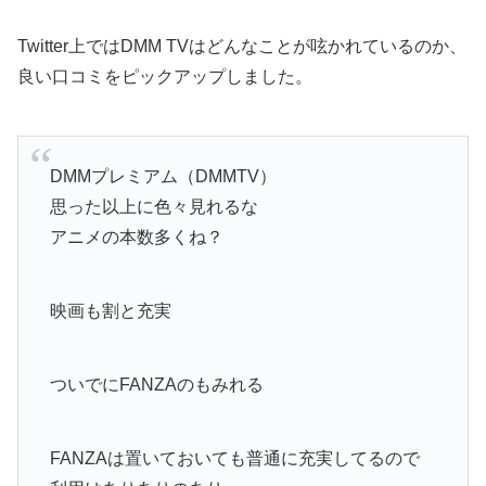
Twitter上ではDMM TVはどんなことが呟かれているのか、
良い口コミをピックアップしました。
DMMプレミアム（DMMTV）
思った以上に色々見れるな
アニメの本数多くね？
映画も割と充実
ついでにFANZAのもみれる
FANZAは置いておいても普通に充実してるので