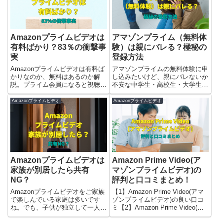
Amazonプライムビデオは
アマゾンプライム（無料体
有料ばかり？83％の衝撃事
験）は親にバレる？極秘の
実
登録方法
Amazonプライムビデオは有料ば
アマゾンプライムの無料体験に申
かりなのか、無料はあるのか解
し込みたいけど、親にバレないか
説。プライム会員になると視聴で
不安な中学生・高校生・大学生は
きる有料作品と見放題の見分け方
多いハズ。そこで【1】アマゾン
などもご紹介します。
プライムが親にバレる場合【2】
Amazonプライムビデオ
Amazonプライムビデオ
アマゾンプライムに親にバレずに
登録する方法を解説します。
Amazonプライムビデオは
Amazon Prime Video(ア
家族が別居したら共有
マゾンプライムビデオ)の
NG？
評判と口コミまとめ！
Amazonプライムビデオをご家族
【1】Amazon Prime Video(アマ
で楽しんでいる家庭は多いです
ゾンプライムビデオ)の良い口コ
ね。でも、子供が独立して一人暮
ミ【2】Amazon Prime Video(ア
らしを始めたり、ご主人が単身赴
マゾンプライムビデオ)の悪い評