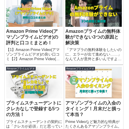
Amazon Prime Video(ア
Amazonプライムの無料体
マゾンプライムビデオ)の
験ができない3つの原因と
評判と口コミまとめ！
解決策
【1】Amazon Prime Video(アマ
「アマプラの無料体験をしたいの
ゾンプライムビデオ)の良い口コ
に、エラーが出て進めない……」
ミ【2】Amazon Prime Video(ア
なんて人が意外と多いんですよ
マゾンプライムビデオ)の悪い評
ね。そこで【1】Amazonプライ
判【3】Amazon Prime Video(ア
ムの無料体験ができない原因
Amazonプライムビデオ
Amazonプライムビデオ
マゾンプライムビデオ)をお勧め
【2】それぞれの解決策を解説し
する人・しない人をご紹介しま
ます。
す。
プライムスチューデントに
アマゾンプライムの入会の
クレカなしで登録する5つ
タイミング！月末だと損っ
の方法！
て本当？
プライムスチューデントの契約に
Prime Videoなど魅力的な特典が
は「クレカが必須」だと思ってい
たくさんあるアマゾンプライム。