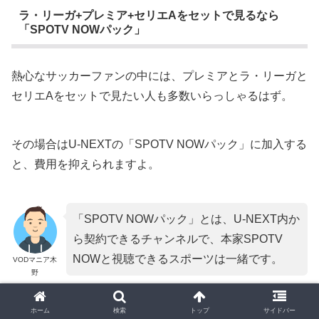
ラ・リーガ+プレミア+セリエAをセットで見るなら
「SPOTV NOWパック」
熱心なサッカーファンの中には、プレミアとラ・リーガと
セリエAをセットで見たい人も多数いらっしゃるはず。
その場合はU-NEXTの「SPOTV NOWパック」に加入する
と、費用を抑えられますよ。
「SPOTV NOWパック」とは、U-NEXT内か
ら契約できるチャンネルで、本家SPOTV
NOWと視聴できるスポーツは一緒です。
VODマニア木
野
U-NEXTとSPOTV NOWを別々に契約した場合と、
ホーム
検索
トップ
サイドバー