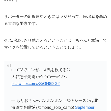
サポーターの応援歌やときにはヤジだって、臨場感を高め
る大切な要素です。
それがはっきり聴こえるということは、ちゃんと意識して
マイクを設置しているということでしょう。
spoTVでエンゼルス戦を観てる⚾️
大谷翔平先発 (∩^o^)⊃━☆ﾟ.*･｡
pic.twitter.com/zSrGH8t2G2
— もりおさん∞ポンポンポン ∞@今シーズンは北
海道で冬眠🐻 (@morio_solo_camp)
September