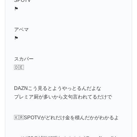
SPOTV
🏴󠁧󠁢󠁥󠁮󠁧󠁿
アベマ
🏴󠁧󠁢󠁥󠁮󠁧󠁿
スカパー
🇩🇪
DAZNこう見るとようやっとるんだよな
プレミア厨が多いから文句言われてるだけで
🇰🇷SPOTVがどれだけ金を積んだかがわかるよ