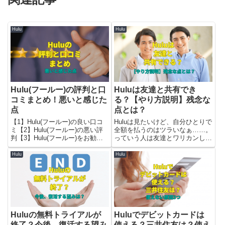
Hulu
Hulu
Hulu(フールー)の評判と口
Huluは友達と共有でき
コミまとめ！悪いと感じた
る？【やり方説明】残念な
点
点とは？
【1】Hulu(フールー)の良い口コ
Huluは見たいけど、自分ひとりで
ミ【2】Hulu(フールー)の悪い評
全額を払うのはツラいなぁ……。
判【3】Hulu(フールー)をお勧め
っていう人は友達とワリカンして
する人・しない人をご紹介しま
契約したいですよね？そこで今回
す。
は【1】Huluは友達と共有して
Hulu
Hulu
OK?【2】Huluを友達と共有する
方法【3】残念なポイントなど、
耳寄りな情報をまとめてご紹介し
ます。
Huluの無料トライアルが
Huluでデビットカードは
終了？今後、復活する望み
使える？三井住友は？使え