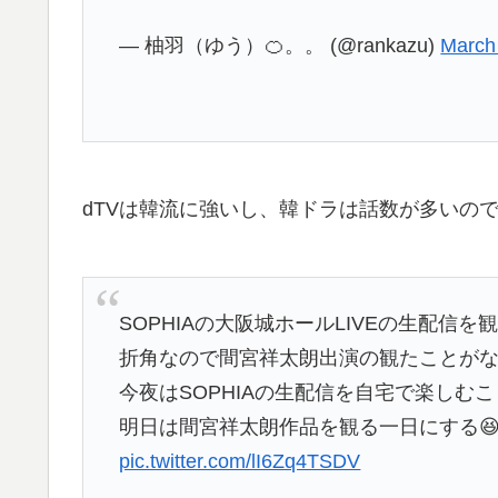
— 柚羽（ゆう）🍊。。 (@rankazu)
March
dTVは韓流に強いし、韓ドラは話数が多いの
SOPHIAの大阪城ホールLIVEの生配信を
折角なので間宮祥太朗出演の観たことがな
今夜はSOPHIAの生配信を自宅で楽しむこ
明日は間宮祥太朗作品を観る一日にする😆
pic.twitter.com/lI6Zq4TSDV