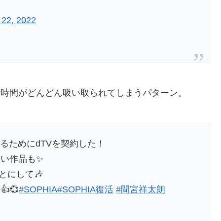
 22, 2022
で時間がどんどん吸い取られてしまうパターン。
観るためにdTVを契約した！
い作品も✨
とにして🎶
💞
#SOPHIA
#SOPHIA復活
#間宮祥太朗