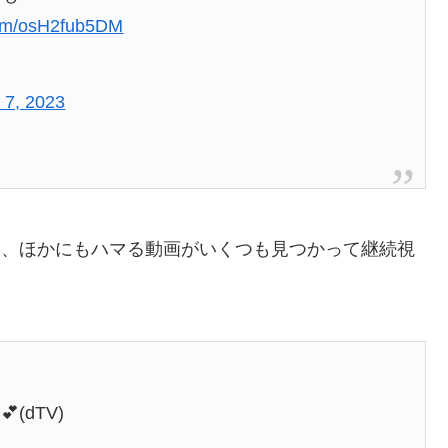
.com/osH2fub5DM
 7, 2023
ら、ほかにもハマる動画がいくつも見つかって継続視
(dTV)