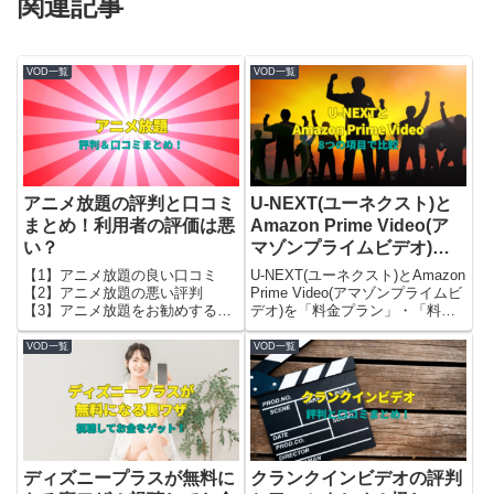
関連記事
VOD一覧
VOD一覧
アニメ放題の評判と口コミ
U-NEXT(ユーネクスト)と
まとめ！利用者の評価は悪
Amazon Prime Video(ア
い？
マゾンプライムビデオ)を8
つの項目で比較
【1】アニメ放題の良い口コミ
U-NEXT(ユーネクスト)とAmazon
【2】アニメ放題の悪い評判
Prime Video(アマゾンプライムビ
【3】アニメ放題をお勧めする
デオ)を「料金プラン」・「料金
人・しない人を解説します。
の支払い方法」・「作品数」・
「観られる動画ジャンル」・「同
VOD一覧
VOD一覧
時視聴（何人まで？）」・「無料
トライアル」・「.画質」「.ダウ
ンロード機能」の8つの点で比較
してみました。
ディズニープラスが無料に
クランクインビデオの評判