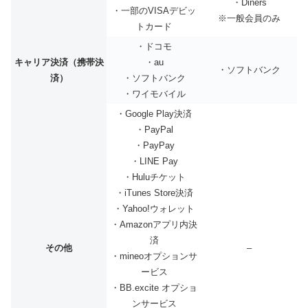
・Diners
・一部のVISAデビッ
※一般会員のみ
トカード
・ドコモ
キャリア決済（携帯決
・au
・ソフトバンク
済）
・ソフトバンク
・ワイモバイル
・Google Play決済
・PayPal
・PayPay
・LINE Pay
・Huluチケット
・iTunes Store決済
・Yahoo!ウォレット
・Amazonアプリ内決
済
その他
–
・mineoオプションサ
ービス
・BB.excite オプショ
ンサービス